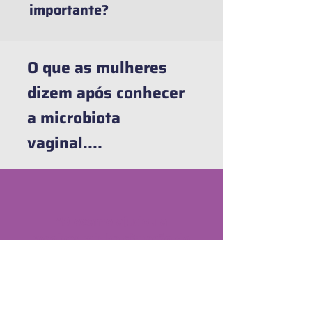
importante?
O que as mulheres
dizem após conhecer
a microbiota
vaginal....
"O exame ajudou a
resolver minha situação de
2 anos de coceira e
corrimento."