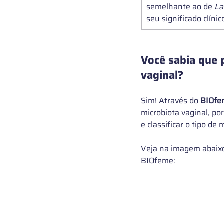
semelhante ao de 
La
seu significado clínico
Você sabia que 
vaginal?
Sim! Através do 
BIOfe
microbiota vaginal, p
e classificar o tipo de
Veja na imagem abaixo
BIOfeme: 