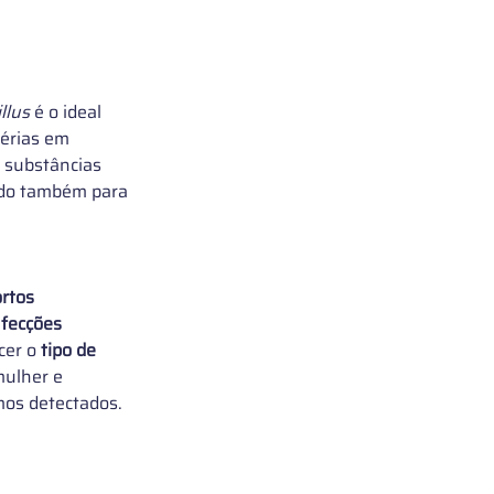
llus
 é o ideal 
érias em 
s substâncias 
ndo também para 
rtos 
nfecções 
er o 
tipo de 
mulher e 
mos detectados.