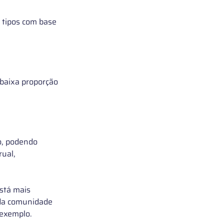
 tipos com base 
 baixa proporção 
o, podendo 
ual, 
está mais 
 da comunidade 
 exemplo. 