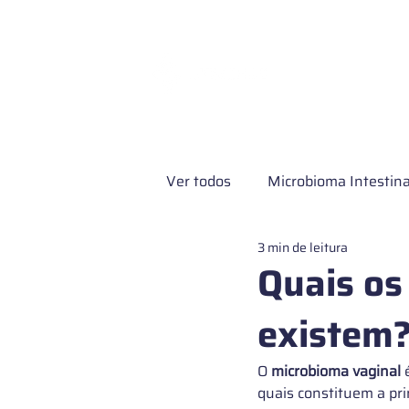
Exames e Servi
Ver todos
Microbioma Intestina
3 min de leitura
Pesquisa clínica
Microbio
Quais os
existem
Microbioma de pele
Exame
O 
microbioma vaginal
 
quais constituem a pri