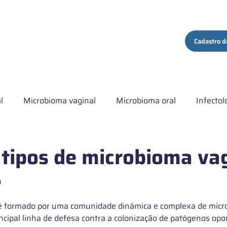
ços
Quem Somos
Conteúdo
Contato
Cadastro d
l
Microbioma vaginal
Microbioma oral
Infectol
ma hospitalar
Artigo comentado
Institucional
C
 tipos de microbioma va
?
s de Microbiota intestinal
é formado por uma comunidade dinâmica e complexa de micro
ncipal linha de defesa contra a colonização de patógenos opo