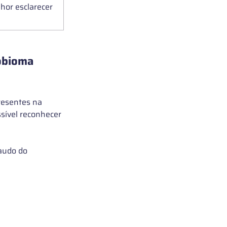
hor esclarecer 
obioma 
resentes na 
sível reconhecer 
audo do 