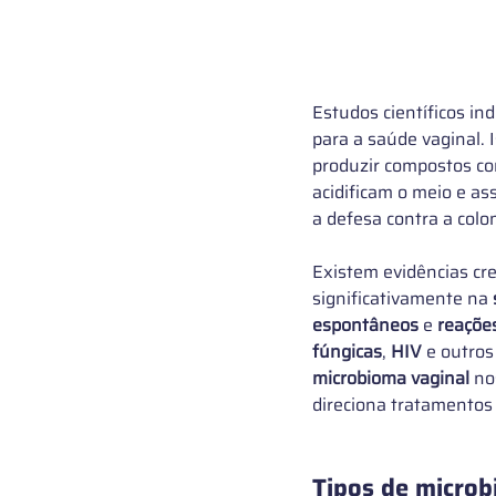
Estudos científicos i
para a saúde vaginal. 
produzir compostos c
acidificam o meio e a
a defesa contra a colo
Existem evidências cr
significativamente na 
espontâneos
 e 
reaçõe
fúngicas
, 
HIV
 e outros
microbioma vaginal
 no
direciona tratamentos
Tipos de microb