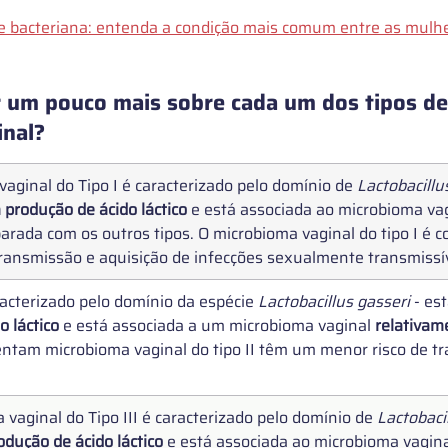
e bacteriana: entenda a condição mais comum entre as mulh
 um pouco mais sobre cada um dos tipos de
inal?
aginal do Tipo I é caracterizado pelo domínio de 
Lactobacillu
a produção de ácido láctico
 e está associada ao microbioma vag
rada com os outros tipos. O microbioma vaginal do tipo I é c
ransmissão e aquisição de infecções sexualmente transmissív
aracterizado pelo domínio da espécie 
Lactobacillus gasseri
 - es
o láctico
 e está associada a um microbioma vaginal 
relativam
tam microbioma vaginal do tipo II têm um menor risco de tr
 vaginal do Tipo III é caracterizado pelo domínio de 
Lactobaci
odução de ácido láctico
 e está associada ao microbioma vagina