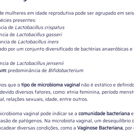
de mulheres em idade reprodutiva pode ser agrupado em seis
écies presentes: 
cia de 
Lactobacillus crispatus
cia de 
Lactobacillus gasseri
ncia de 
Lactobacillus iners
zado por um conjunto diversificado de bactérias anaeróbicas e
ncia de 
Lactobacillus jensenii
ium
:
 predominância de 
Bifidobacterium
os que o 
tipo de microbioma vaginal
 não é estático e definid
devido diversos fatores, como: etnia feminina, período menstr
, relações sexuais, idade, entre outros. 
microbioma vaginal pode indicar se a 
comunidade bacteriana
 
vasão de patógenos. Na microbiota vaginal, um desequilíbrio
cadear diversas condições, como a 
Vaginose Bacteriana
, por