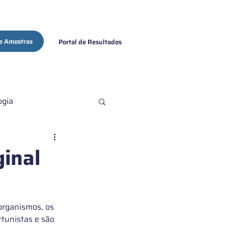
e Amostras
Portal de Resultados
ogia
ovid-19
ginal
rganismos, os 
rtunistas e são 