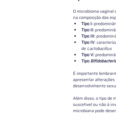
O microbioma vaginal 
na composição das esp
Tipo I:
 predominân
Tipo II:
 predominân
Tipo III
: predominâ
Tipo IV
: caracteri
de 
Lactobacillus
Tipo V:
 predominâ
Tipo 
Bifidobacter
É importante lembrarm
apresentar alterações 
desenvolvimento sexual
Além disso, o tipo de 
suscetível ou não à in
microbiana pode desen