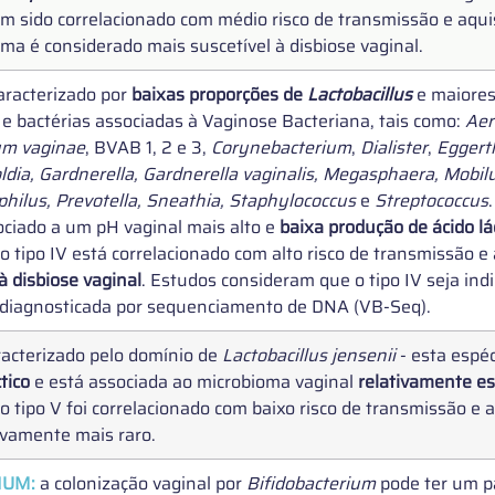
tem sido correlacionado com médio risco de transmissão e aquis
ma é considerado mais suscetível à disbiose vaginal.
aracterizado por 
baixas proporções de 
Lactobacillus
 e maiores
 e bactérias associadas à Vaginose Bacteriana, tais como: 
Aer
um vaginae
, BVAB 1, 2 e 3, 
Corynebacterium
, 
Dialister
, 
Eggert
ldia, Gardnerella, Gardnerella vaginalis, Megasphaera, Mobil
hilus, Prevotella, Sneathia, Staphylococcus 
e 
Streptococcus
ciado a um pH vaginal mais alto e 
baixa produção de ácido lá
 tipo IV está correlacionado com alto risco de transmissão e 
 disbiose vaginal
. Estudos consideram que o tipo IV seja indi
 diagnosticada por sequenciamento de DNA (VB-Seq). 
racterizado pelo domínio de 
Lactobacillus jensenii
 - esta espé
tico
 e está associada ao microbioma vaginal 
relativamente es
 tipo V foi correlacionado com baixo risco de transmissão e a
tivamente mais raro.
IUM:
 a
 colonização vaginal por 
Bifidobacterium
 pode ter um p