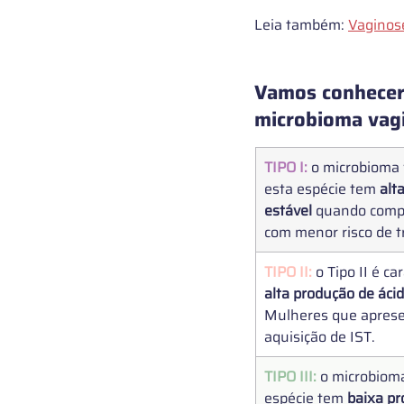
Leia também: 
Vaginos
Vamos conhecer
microbioma vag
TIPO I: 
o
microbioma v
esta espécie tem 
alt
estável
 quando compa
com menor risco de t
TIPO II: 
o Tipo II é c
alta produção de ácid
Mulheres que apresen
aquisição de IST. 
​TIPO III: 
o microbioma
espécie tem 
baixa pr