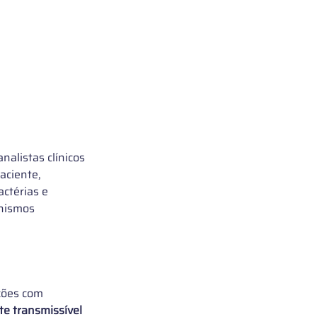
nalistas clínicos 
aciente, 
ctérias e 
nismos 
ações com 
e transmissível 