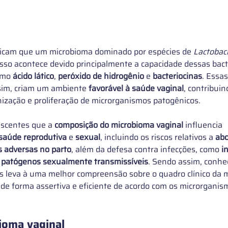
ndicam que um microbioma dominado por espécies de 
Lactobaci
Isso acontece devido principalmente a capacidade dessas bact
omo 
ácido lático
, 
peróxido de hidrogênio
 e 
bacteriocinas
. Essa
ssim, criam um ambiente 
favorável à saúde vaginal
, contribui
nização e proliferação de microrganismos patogênicos. 
escentes que a 
composição do microbioma vaginal
 influencia 
saúde reprodutiva 
e 
sexual
, incluindo os riscos relativos a 
abo
s adversas no parto
, além da defesa contra infecções, como
 i
 
patógenos sexualmente transmissíveis
. Sendo assim, conhec
s leva à uma melhor compreensão sobre o quadro clínico da 
 de forma assertiva e eficiente de acordo com os microrganis
ioma vaginal