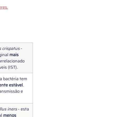
eres
.
 
s crispatus
 - 
inal 
mais 
orrelacionado 
eis (IST).
ta bactéria tem 
ente estável
. 
ansmissão e 
llus iners
 - esta 
l 
menos 