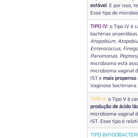
estável
. E por isso, 
Esse tipo de microbio
​TIPO IV: 
o
Tipo IV é c
bactérias anaeróbias
Atopobium
, 
Atopobi
Enterococcus, Finego
Parvimonas, Peptonip
microbioma está asso
microbioma vaginal do
IST e 
mais propenso à
Vaginose bacteriana
​TIPO V: 
o 
Tipo V é ca
produção de ácido lác
microbioma vaginal do
IST. Esse tipo é rela
TIPO BIFIDOBACTER