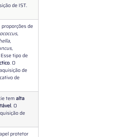
ição de IST. 
 proporções de 
ococcus
, 
hella
, 
uncus, 
. Esse tipo de 
ctico
. O 
aquisição de 
cativo de 
cie tem 
alta 
tável
. O 
quisição de 
apel protetor 