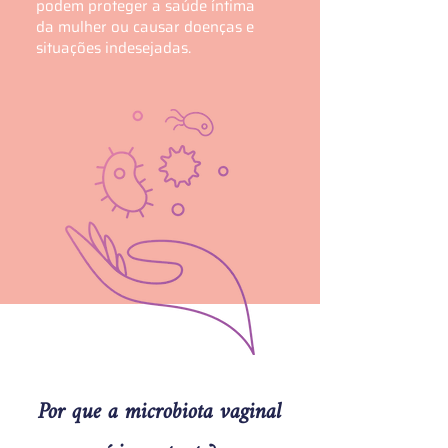
podem proteger a saúde íntima
da mulher ou causar doenças e
situações indesejadas.
Por que a microbiota vaginal