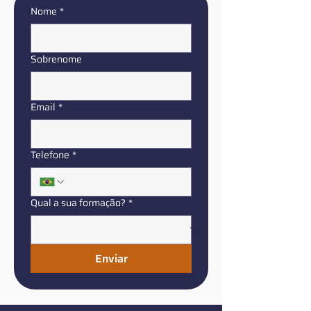
Nome
*
Sobrenome
Email
*
Telefone
*
Qual a sua formação?
*
Enviar