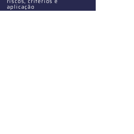
riscos, critérios e
aplicação
Aula 8
Microbiota intestinal
na Nutrologia: o que
dizem as evidências
atuais