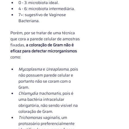
0 - 3: microbiota ideal.
4 - 6: microbiota intermediária.
7+: sugestivo de Vaginose 
Bacteriana.
Porém, por se tratar de uma técnica 
que cora a parede celular de amostras 
fixadas, 
a coloração de Gram não é 
eficaz para detectar microrganismos
como:
Mycoplasma
 e 
Ureaplasma
, pois 
não possuem parede celular e 
portanto não se coram com o 
Gram.
Chlamydia trachomatis
, pois é 
uma bactéria intracelular 
obrigatória, não sendo visível na 
coloração de Gram.
Trichomonas vaginalis
, um 
protozoário preferencialmente 