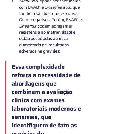
Mobiluncus 
pode ser confundido 
com BVAB1 e 
Sneathia
 spp., que 
também são bastonetes curvos 
Gram-negativos. Porém, BVAB1 e 
Sneathia 
podem apresentar 
resistência ao metronidazol e 
estão associadas ao risco 
aumentado de  resultados 
adversos na gravidez
.
Essa complexidade 
reforça a necessidade de 
abordagens que 
combinem a avaliação 
clínica com exames 
laboratoriais modernos e 
sensíveis, que 
identifiquem de fato as 
espécies de 