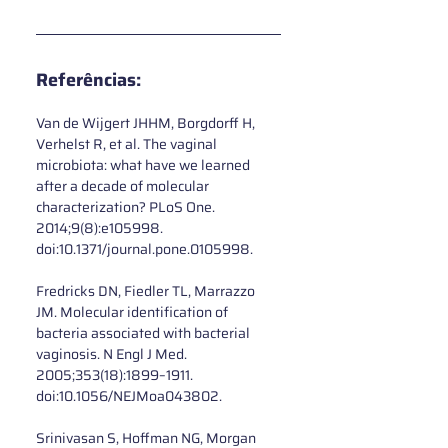
Referências:
Van de Wijgert JHHM, Borgdorff H, 
Verhelst R, et al. The vaginal 
microbiota: what have we learned 
after a decade of molecular 
characterization? PLoS One. 
2014;9(8):e105998. 
doi:10.1371/journal.pone.0105998.
Fredricks DN, Fiedler TL, Marrazzo 
JM. Molecular identification of 
bacteria associated with bacterial 
vaginosis. N Engl J Med. 
2005;353(18):1899–1911. 
doi:10.1056/NEJMoa043802.
Srinivasan S, Hoffman NG, Morgan 