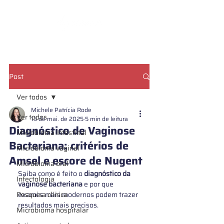
CADASTRE SUA AMOSTRA
Post
Ver todos
Michele Patrícia Rode
Ver todos
13 de mai. de 2025
5 min de leitura
Diagnóstico de Vaginose
Microbioma Intestinal
Bacteriana: critérios de
Microbioma vaginal
Amsel e escore de Nugent
Microbioma oral
Saiba como é feito o 
diagnóstico da 
Infectologia
vaginose bacteriana
 e por que 
Pesquisa clínica
exames mais modernos podem trazer 
resultados mais precisos.
Microbioma hospitalar