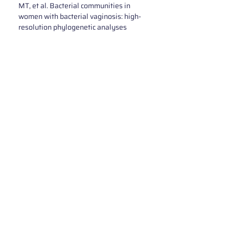
MT, et al. Bacterial communities in 
women with bacterial vaginosis: high-
resolution phylogenetic analyses 
reveal relationships of microbiota to 
clinical criteria. PLoS One. 
2012;7(6):e37818. 
doi:10.1371/journal.pone.0037818.
Onderdonk AB, Delaney ML, 
Fichorova RN. The human microbiome 
during bacterial vaginosis. Clin 
Microbiol Rev. 2016;29(2):223–238. 
doi:10.1128/CMR.00075-15.
Zheng N, Guo R, Wang J, Zhou W, Ling 
Z. Contribution of Lactobacillus iners 
to Vaginal Health and Diseases: A 
Systematic Review. Front Cell Infect 
Microbiol. 2021 Nov 22;11:792787. 
doi: 10.3389/fcimb.2021.