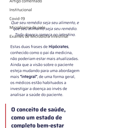
Artigo comentado
Institucional
Covid-19
Que seu remédio seja seu alimento, e 
Microbioma de pele
que seu alimento seja seu remédio. 
Toda doença começa no intestino. 
Exames de Microbiota intestinal
Estas duas frases de 
Hipócrates
, 
conhecido como o pai da medicina, 
não poderiam estar mais atualizadas. 
Ainda que a visão sobre o paciente 
esteja mudando para uma abordagem 
mais 
“integral”
, de uma forma geral, 
os médicos estão habituados a 
investigar a doença ao invés de 
analisar a saúde do paciente. 
O 
conceito de saúde
, 
como um estado de 
completo bem-estar 