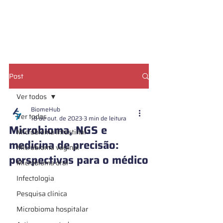
CADASTRE SUA AMOSTRA
Post
Ver todos
BiomeHub
Ver todos
18 de out. de 2023
3 min de leitura
Microbioma, NGS e
Microbioma Intestinal
medicina de precisão:
Microbioma vaginal
perspectivas para o médico
Microbioma oral
Infectologia
Pesquisa clínica
Microbioma hospitalar