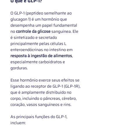
O que é GLP‑1? 
O GLP-1 (peptídeo semelhante ao 
glucagon 1) é um hormônio que 
desempenha um papel fundamental 
no 
controle da glicose
 sanguínea. Ele 
é sintetizado e secretado 
principalmente pelas células L 
enteroendócrinas no intestino em
resposta à ingestão de alimentos
, 
especialmente carboidratos e 
gorduras. 
Esse hormônio exerce seus efeitos se 
ligando ao receptor de GLP-1 (GLP-1R), 
que é amplamente distribuído no 
corpo, incluindo o pâncreas, cérebro, 
coração, vasos sanguíneos e rins.
As principais funções do GLP-1, 
incluem: