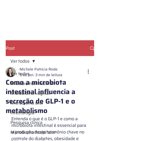
CADASTRE SUA AMOSTRA
Post
Ver todos
Michele Patrícia Rode
Ver todos
5 de jan.
3 min de leitura
Como a microbiota
Microbioma Intestinal
intestinal influencia a
Microbioma vaginal
secreção de GLP-1 e o
Microbioma oral
metabolismo
Infectologia
Entenda o que é o GLP-1 e como a 
Pesquisa clínica
microbiota intestinal é essencial para 
a produção deste hormônio chave no 
Microbioma hospitalar
controle do diabetes, obesidade e 