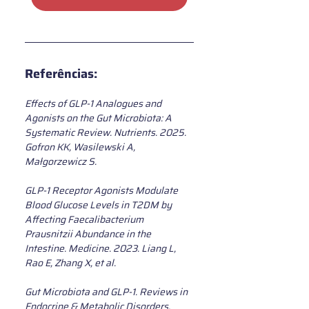
Referências:
Effects of GLP-1 Analogues and 
Agonists on the Gut Microbiota: A 
Systematic Review. Nutrients. 2025. 
Gofron KK, Wasilewski A, 
Małgorzewicz S.
GLP-1 Receptor Agonists Modulate 
Blood Glucose Levels in T2DM by 
Affecting Faecalibacterium 
Prausnitzii Abundance in the 
Intestine. Medicine. 2023. Liang L, 
Rao E, Zhang X, et al.
Gut Microbiota and GLP-1. Reviews in 
Endocrine & Metabolic Disorders. 