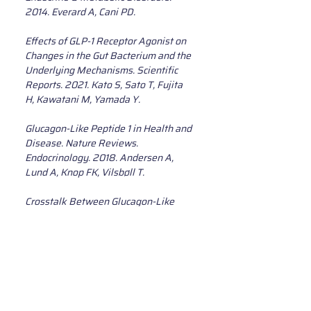
2014. Everard A, Cani PD.
Effects of GLP-1 Receptor Agonist on 
Changes in the Gut Bacterium and the 
Underlying Mechanisms. Scientific 
Reports. 2021. Kato S, Sato T, Fujita 
H, Kawatani M, Yamada Y.
Glucagon-Like Peptide 1 in Health and 
Disease. Nature Reviews. 
Endocrinology. 2018. Andersen A, 
Lund A, Knop FK, Vilsbøll T.
Crosstalk Between Glucagon-Like 
Peptide 1 and Gut Microbiota in 
Metabolic Diseases. mBio. 2024. 
Zeng Y, Wu Y, Zhang Q, Xiao X.
Microbioma Intestinal