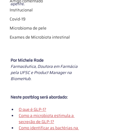
Artigo comentado
apetite.
Institucional
Covid-19
Microbioma de pele
Exames de Microbiota intestinal
Por 
Michele Rode
Farmacêutica, Doutora em Farmácia 
pela UFSC e Product Manager na 
BiomeHub.
Neste postblog será abordado:
O que é GLP‑1?
Como a microbiota estimula a 
secreção de GLP‑1?
Como identificar as bactérias na 