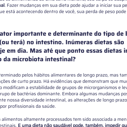
nal
. Fazer mudanças em sua dieta pode ajudar a iniciar sua pe
e está acontecendo dentro de você, sua perda de peso pode
fator importante e determinante do tipo de 
ou terá) no intestino. Inúmeras dietas são 
je em dia. Mas até que ponto essas dietas i
 da microbiota intestinal?
determinado pelos hábitos alimentares de longo prazo, mas t
nções de curto prazo. Há evidências que demonstram que mu
zo modificam a estabilidade de grupos de microrganismos e le
grupo de bactérias dominante. Embora algumas mudanças po
e nossa diversidade intestinal, as alterações de longo prazo
r profissionais da saúde.
alimentos altamente processados tem sido associada a meno
stinais. 
E uma dieta não saudável pode, também, impedir qu