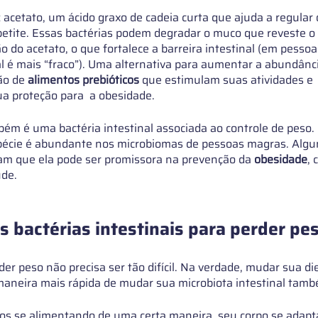
 acetato, um ácido graxo de cadeia curta que ajuda a regular
petite. Essas bactérias podem degradar o muco que reveste o 
do acetato, o que fortalece a barreira intestinal (em pessoa
l é mais “fraco”). Uma alternativa para aumentar a abundânci
ão de 
alimentos prebióticos 
que estimulam suas atividades e 
 proteção para  a obesidade.
ém é uma bactéria intestinal associada ao controle de peso.
pécie é abundante nos microbiomas de pessoas magras. Algu
am que ela pode ser promissora na prevenção da 
obesidade
,
úde.
 bactérias intestinais para perder pe
der peso não precisa ser tão difícil. Na verdade, mudar sua d
maneira mais rápida de mudar sua microbiota intestinal tamb
 se alimentando de uma certa maneira, seu corpo se adapta, 