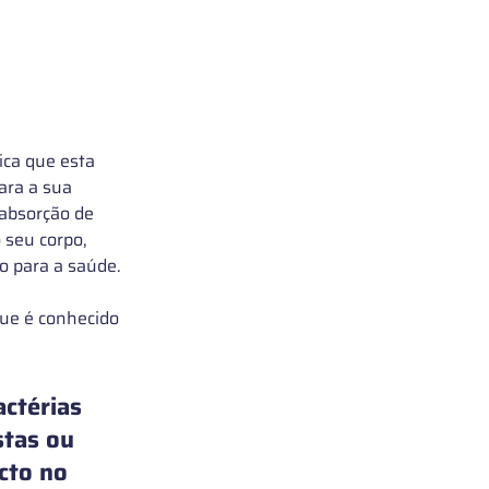
fica que esta 
ara a sua 
 absorção de 
 seu corpo, 
o para a saúde. 
que é conhecido 
ctérias 
tas ou 
cto no 