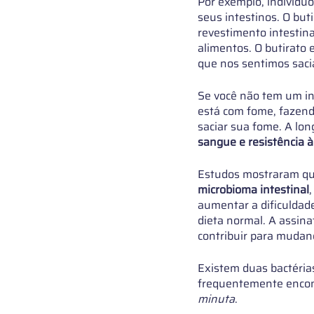
Por exemplo, indivíduo
seus intestinos. O bu
revestimento intestin
alimentos. O butirato 
que nos sentimos saci
Se você não tem um int
está com fome, fazend
saciar sua fome. A lon
sangue e resistência à
Estudos mostraram que
microbioma intestinal
aumentar a dificuldade
dieta normal. A assin
contribuir para mudan
Existem duas bactéria
frequentemente encont
minuta
.