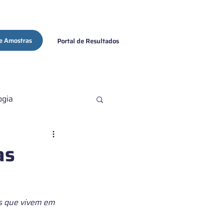
e Amostras
Portal de Resultados
ogia
ovid-19
as
as que vivem em 