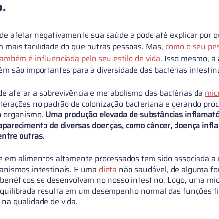
. 
ode afetar negativamente sua saúde e pode até explicar por 
mais facilidade do que outras pessoas. Mas, 
como o seu pes
também é influenciada pelo seu estilo de vida
. 
Isso mesmo, a 
bém são importantes para a diversidade das bactérias intestina
e afetar a sobrevivência e metabolismo das bactérias da
mic
terações no padrão de colonização bacteriana e gerando proc
o organismo. 
Uma produção elevada de substâncias inflamató
aparecimento de diversas doenças, como câncer, doença infla
entre outras.
e em alimentos altamente processados ​​tem sido associada a
anismos intestinais. E uma 
dieta
não saudável, de alguma fo
 benéficos se desenvolvam no nosso intestino. Logo, uma mic
equilibrada resulta em um desempenho normal das funções fis
 na qualidade de vida.