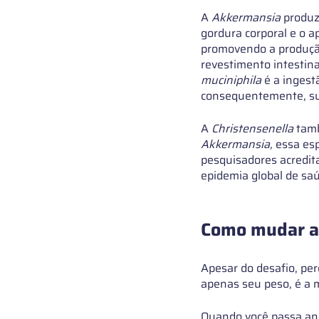
A
 Akkermansia
 produz
gordura corporal e o a
promovendo a produção 
revestimento intestina
muciniphila
 é a ingest
consequentemente, sua
A 
Christensenella 
tamb
Akkermansia, 
essa es
pesquisadores acredit
epidemia global de sa
Como mudar as
Apesar do desafio, per
apenas seu peso, é a 
Quando você passa anos