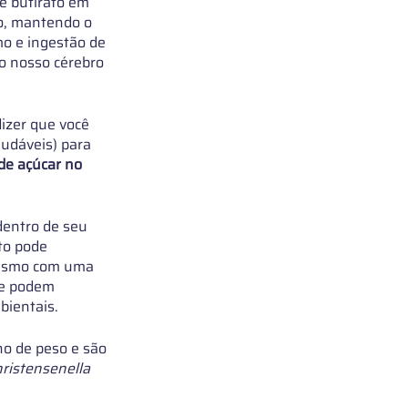
e butirato em 
o, mantendo o 
o e ingestão de 
o nosso cérebro 
izer que você 
udáveis) para 
de açúcar no 
entro de seu 
to pode 
 mesmo com uma 
ue podem 
ientais. 
o de peso e são 
ristensenella 