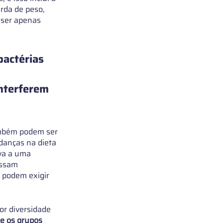
rda de peso, 
 ser apenas 
bactérias 
nterferem 
ambém podem ser 
danças na dieta 
va a uma 
ssam 
 podem exigir 
r diversidade 
e os grupos 