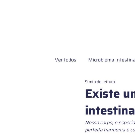
Exames e Servi
Ver todos
Microbioma Intestina
9 min de leitura
Pesquisa clínica
Microbio
Existe u
intestin
Microbioma de pele
Exame
Nosso corpo, e especia
perfeita harmonia e co