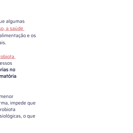
que algumas 
o, a saúde 
alimentação e os 
is.
robiota 
essos 
rias no 
matória 
 menor 
rma, impede que 
robiota 
iológicas, o que 