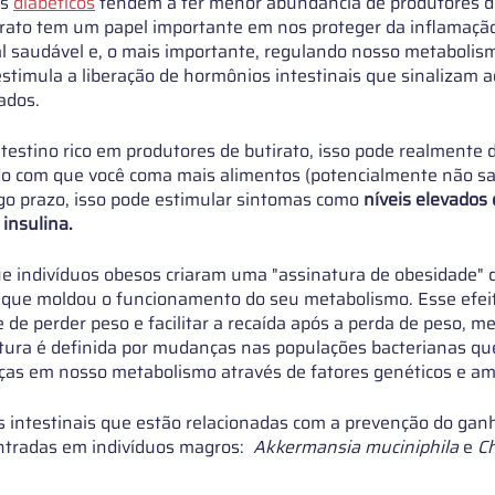
s 
diabéticos
tendem a ter menor abundância de produtores d
tirato tem um papel importante em nos proteger da inflamaçã
al saudável e, o mais importante, regulando nosso metabolism
estimula a liberação de hormônios intestinais que sinalizam a
ados.
estino rico em produtores de butirato, isso pode realmente d
o com que você coma mais alimentos (potencialmente não sa
go prazo, isso pode estimular sintomas como 
níveis elevados 
 insulina.
 indivíduos obesos criaram uma "assinatura de obesidade" d
, que moldou o funcionamento do seu metabolismo. Esse efei
 de perder peso e facilitar a recaída após a perda de peso,
atura é definida por mudanças nas populações bacterianas q
ças em nosso metabolismo através de fatores genéticos e amb
s intestinais que estão relacionadas com a prevenção do ganh
radas em indivíduos magros:  
Akkermansia muciniphila
 e 
Ch