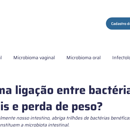
ços
Quem Somos
Conteúdo
Contato
Cadastro d
l
Microbioma vaginal
Microbioma oral
Infectol
ma hospitalar
Artigo comentado
Institucional
C
ma ligação entre bactéri
ais e perda de peso?
s de Microbiota intestinal
lmente nosso intestino, abriga trilhões de bactérias benéfic
nstituem a microbiota intestinal.