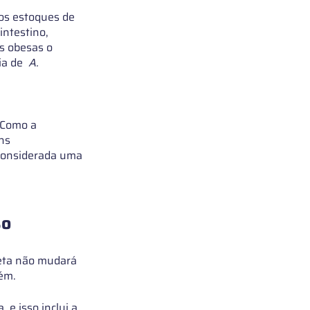
 os estoques de 
intestino, 
s obesas o 
a de  
A. 
 Como a 
ns 
 considerada uma 
so
ieta não mudará 
ém.
e isso inclui a  