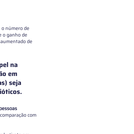
ou o número de 
e o ganho de 
o aumentado de 
pel na 
ão em 
s) seja 
óticos. 
 pessoas 
m comparação com 
 