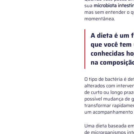
sua 
microbiota intesti
mas sem entender o qu
momentânea.
A dieta é um 
que você tem (
conhecidas ho
na composição
O tipo de bactéria é 
alterados com interve
de curto ou longo pra
possível mudança de 
transformar rapidament
um acompanhamento po
Uma dieta baseada em 
de microrganismos inte