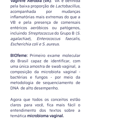
Vaginite Aeróbia (VA): 
 VA é definida 
pela baixa proporção de 
Lactobacillus
, 
acompanhada por mudanças 
inflamatórias mais extremas do que a 
VB e pela presença de comensais 
entéricos aeróbicos ou patógenos, 
incluindo 
Streptococcus 
do Grupo B (
S. 
agalactiae
), 
Enterococcus faecalis, 
Escherichia coli e S. aureus.
BIOfeme:
 Primeiro exame molecular 
do Brasil capaz de identificar, com 
uma única amostra de swab vaginal,  a 
composição da microbiota vaginal - 
bactérias e fungos - por meio da 
metodologia de sequenciamento de 
DNA  de alto desempenho. 
Agora que todos os conceitos estão 
claros para você, fica mais fácil o 
entendimento dos textos sobre a 
temática 
microbioma vaginal.