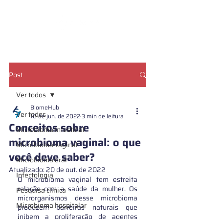
CADASTRE SUA AMOSTRA
Post
Ver todos
BiomeHub
Ver todos
10 de jun. de 2022
3 min de leitura
Conceitos sobre
Microbioma Intestinal
microbioma vaginal: o que
Microbioma vaginal
você deve saber?
Microbioma oral
Atualizado:
20 de out. de 2022
Infectologia
O microbioma vaginal tem estreita 
relação com a saúde da mulher. Os 
Pesquisa clínica
microrganismos desse microbioma 
Microbioma hospitalar
produzem barreiras naturais que 
inibem a proliferação de agentes 