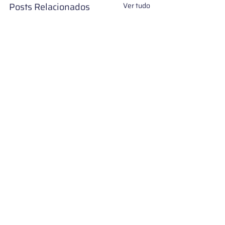
Posts Relacionados
Ver tudo
Gostou do conteúdo?
Assine nossa newsletter e seja o