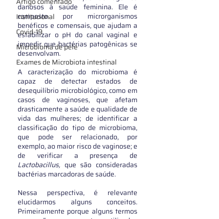
Artigo comentado
danosos à saúde feminina. Ele é 
composto por microrganismos 
Institucional
benéficos e comensais, que ajudam a 
Covid-19
estabilizar o pH do canal vaginal e 
impedir que bactérias patogênicas se 
Microbioma de pele
desenvolvam. 
Exames de Microbiota intestinal
A caracterização do microbioma é 
capaz de detectar estados de 
desequilíbrio microbiológico, como em 
casos de vaginoses, que afetam 
drasticamente a saúde e qualidade de 
vida das mulheres; de identificar a 
classificação do tipo de microbioma, 
que pode ser relacionado, por 
exemplo, ao maior risco de vaginose; e 
de verificar a presença de 
Lactobacillus, 
que são consideradas 
bactérias marcadoras de saúde. 
Nessa perspectiva, é relevante 
elucidarmos alguns conceitos. 
Primeiramente porque alguns termos 