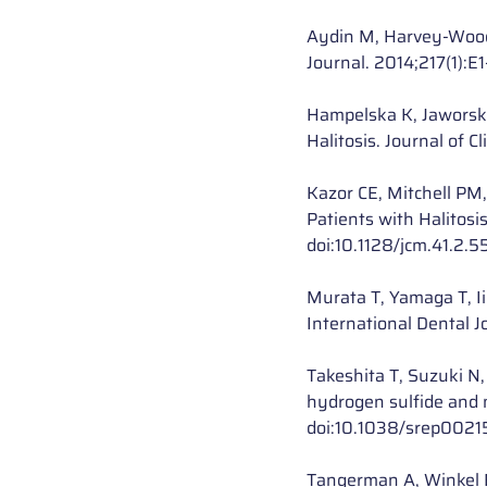
Aydin M, Harvey-Woodwo
Journal. 2014;217(1):E
Hampelska K, Jaworska
Halitosis. Journal of
Kazor CE, Mitchell PM,
Patients with Halitosi
doi:10.1128/jcm.41.2.
Murata T, Yamaga T, Ii
International Dental 
Takeshita T, Suzuki N,
hydrogen sulfide and m
doi:10.1038/srep0021
Tangerman A, Winkel EG