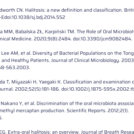
rth CN. Halitosis: a new definition and classification. Briti
1-Edoi:10.1038/sj.bdj.2014.552
 MM, Babalska ZŁ, Karpiński TM. The Role of Oral Microbiota 
 Clinical Medicine. 2020;9(8):2484. doi:10.3390/jcm9082484.
 Lee AM, et al. Diversity of Bacterial Populations on the Ton
s and Healthy Patients. Journal of Clinical Microbiology. 200
558-563.2003.
da T, Miyazaki H, Yaegaki K. Classification and examination of
Journal. 2002;52(5):181-186. doi:10.1002/j.1875-595x.2002.
 Nakano Y, et al. Discrimination of the oral microbiota associa
ethyl mercaptan production. Scientific Reports. 2012;2(1). 
5.
. Extra-oral halitosis: an overview. Journal of Breath Resea