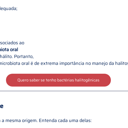
dequada;
sociados ao 
iota oral
álito. 
Portanto, 
 microbiota oral é de extrema importância no manejo da halitos
Quero saber se tenho bactérias halitogênicas
se
m a mesma origem. 
Entenda cada uma delas: