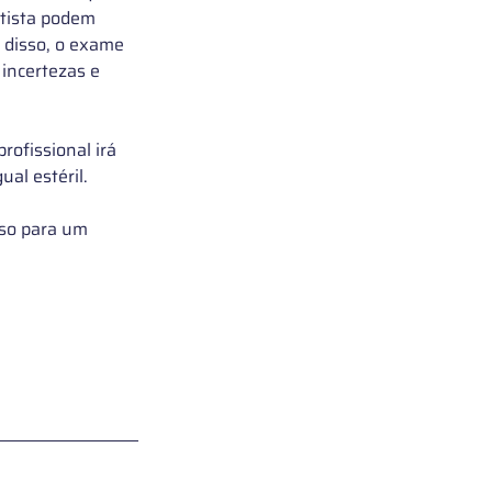
tista podem 
 disso, o exame 
incertezas e 
profissional irá 
al estéril.
sso para um 