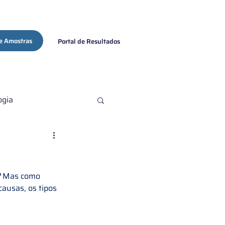
e Amostras
Portal de Resultados
ogia
ovid-19
 
Mas como 
ausas, os tipos 