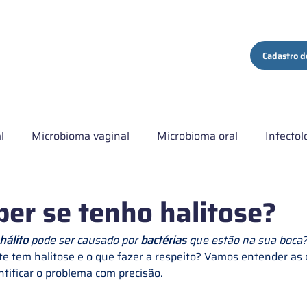
ços
Quem Somos
Conteúdo
Contato
Cadastro d
l
Microbioma vaginal
Microbioma oral
Infectol
ma hospitalar
Artigo comentado
Institucional
C
er se tenho halitose?
hálito
 pode ser causado por 
bactérias 
que estão na sua boca?
s de Microbiota intestinal
e tem halitose e o que fazer a respeito? Vamos entender as c
ntificar o problema com precisão.