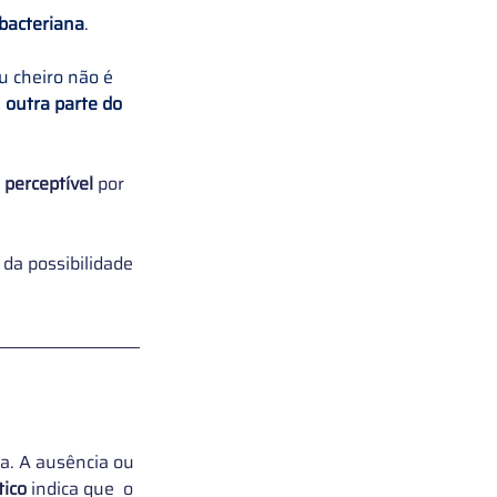
 bacteriana
.
u cheiro não é 
 
outra parte do 
 
perceptível
 por 
 da possibilidade 
ua. A ausência ou 
ico
 indica que 
 o 