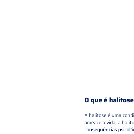
O que é halitose
A halitose é uma cond
ameace a vida, a halit
consequências psicoló