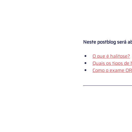
Neste postblog será a
O que é halitose?
Quais os tipos de 
Como o exame ORA