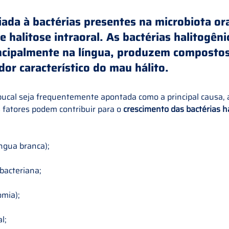
ada à bactérias presentes na microbiota ora
 halitose intraoral. As 
bactérias halitogêni
ncipalmente na língua, 
produzem compostos
dor 
característico do mau hálito.
ucal seja frequentemente apontada como a princi
pal causa, 
 fatores podem contribuir para o 
crescimento das bactérias h
íngua branca);
bacteriana;
omia);
l;