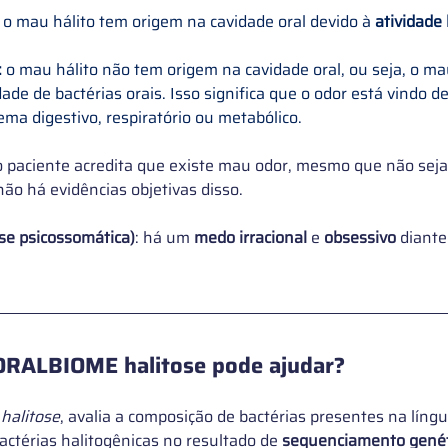
: o mau hálito tem origem na cavidade oral devido à 
atividade
:
 o mau hálito não tem origem na cavidade oral, ou seja, o ma
dade de bactérias orais. Isso significa que o odor está vindo de
ema digestivo, respiratório ou metabólico.
o paciente acredita que existe mau odor, mesmo que não seja
ão há evidências objetivas disso.
ose psicossomática)
: há um 
medo irracional
 e 
obsessivo
 diante
RALBIOME halitose pode ajudar? 
 
halitose
, avalia a composição de bactérias presentes na líng
actérias halitogênicas no resultado de
 sequenciamento genét