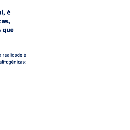
l, é 
cas
, 
 que 
a realidade é 
alitogênicas
: