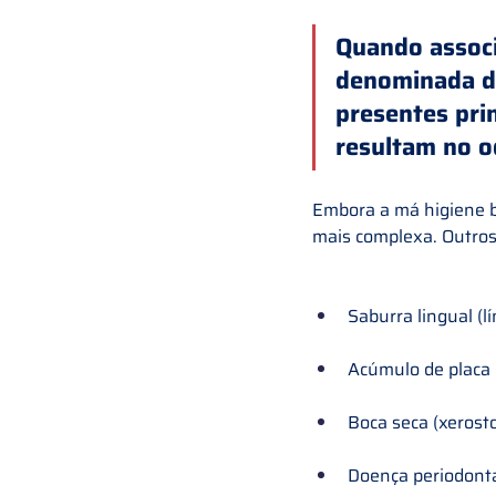
Quando associ
denominada de
presentes pri
resultam no o
Embora a má higiene b
mais complexa. 
Outros
Saburra lingual (l
Acúmulo de placa 
Boca seca (xerost
Doença periodonta