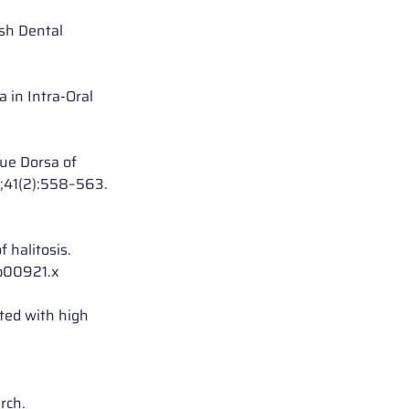
sh Dental 
in Intra-Oral 
gue Dorsa of 
3;41(2):558–563. 
 halitosis. 
tb00921.x
ted with high 
rch. 