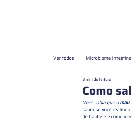
Exames e Servi
Ver todos
Microbioma Intestina
3 min de leitura
Pesquisa clínica
Microbio
Como sab
Você sabia que o 
mau 
Microbioma de pele
Exame
saber se você realment
de halitose e como ide