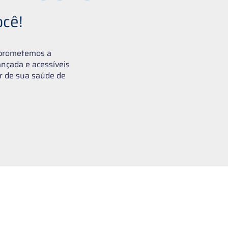
ocê!
mprometemos a
nçada e acessíveis
r de sua saúde de
BiomeHub Pesquisa e Desenvol
CNPJ: 36.785.502/0001-12