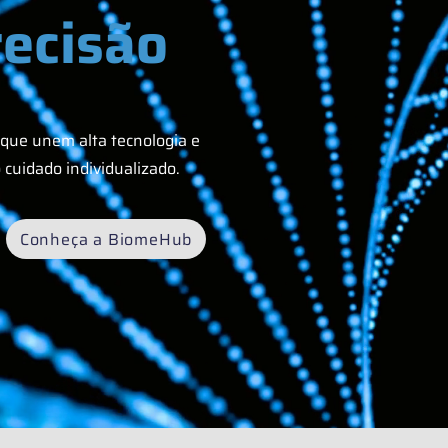
ecisão
que unem alta tecnologia e
 cuidado individualizado.
Conheça a BiomeHub