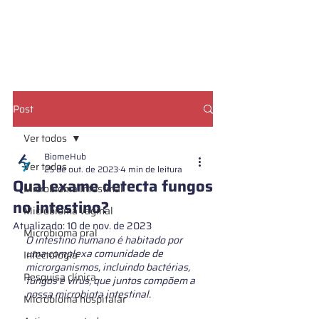
CADASTRE SUA AMOSTRA
Post
Ver todos
BiomeHub
Ver todos
25 de out. de 2023
4 min de leitura
Qual exame detecta fungos
Microbioma Intestinal
no intestino?
Microbioma vaginal
Atualizado:
10 de nov. de 2023
Microbioma oral
O intestino humano é habitado por 
uma complexa comunidade de 
Infectologia
microrganismos, incluindo bactérias, 
Pesquisa clínica
fungos e vírus, que juntos compõem a 
nossa microbiota intestinal. 
Microbioma hospitalar