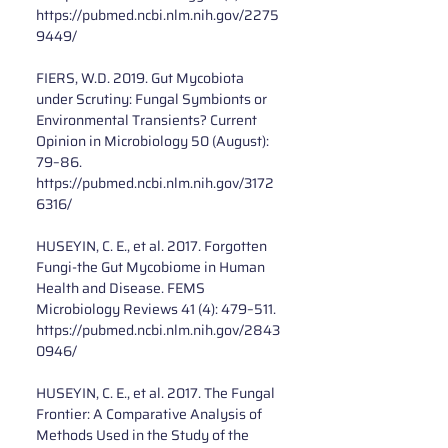
https://pubmed.ncbi.nlm.nih.gov/2275
9449/
FIERS, W.D. 2019. Gut Mycobiota 
under Scrutiny: Fungal Symbionts or 
Environmental Transients? Current 
Opinion in Microbiology 50 (August): 
79–86. 
https://pubmed.ncbi.nlm.nih.gov/3172
6316/
HUSEYIN, C. E., et al. 2017. Forgotten 
Fungi-the Gut Mycobiome in Human 
Health and Disease. FEMS 
Microbiology Reviews 41 (4): 479–511. 
https://pubmed.ncbi.nlm.nih.gov/2843
0946/
HUSEYIN, C. E., et al. 2017. The Fungal 
Frontier: A Comparative Analysis of 
Methods Used in the Study of the 