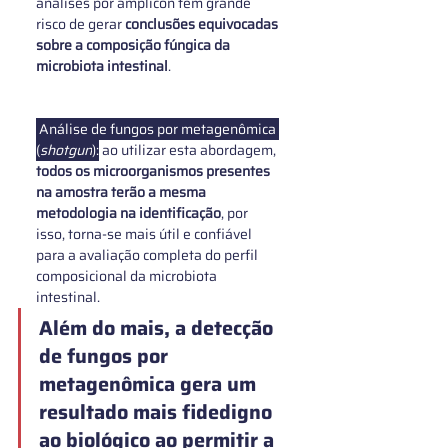
análises por amplicon tem grande 
risco de gerar 
conclusões equivocadas 
sobre a composição fúngica da 
microbiota intestinal
. 
 Análise de fungos por metagenômica 
(
shotgun
):
 ao utilizar esta abordagem, 
todos os microorganismos presentes 
na amostra terão a mesma 
metodologia na identificação
, por 
isso, torna-se mais útil e confiável 
para a avaliação completa do perfil 
composicional da microbiota 
intestinal.
Além do mais, a 
detecção 
de fungos por 
metagenômica gera um 
resultado mais fidedigno 
ao biológico
 ao permitir a 