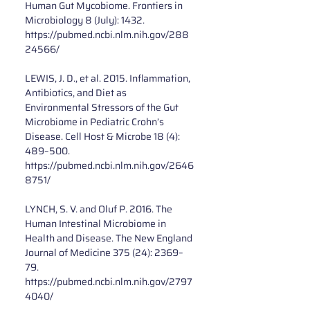
Human Gut Mycobiome. Frontiers in 
Microbiology 8 (July): 1432. 
https://pubmed.ncbi.nlm.nih.gov/288
24566/
LEWIS, J. D., et al. 2015. Inflammation, 
Antibiotics, and Diet as 
Environmental Stressors of the Gut 
Microbiome in Pediatric Crohn’s 
Disease. Cell Host & Microbe 18 (4): 
489–500. 
https://pubmed.ncbi.nlm.nih.gov/2646
8751/
LYNCH, S. V. and Oluf P. 2016. The 
Human Intestinal Microbiome in 
Health and Disease. The New England 
Journal of Medicine 375 (24): 2369–
79. 
https://pubmed.ncbi.nlm.nih.gov/2797
4040/