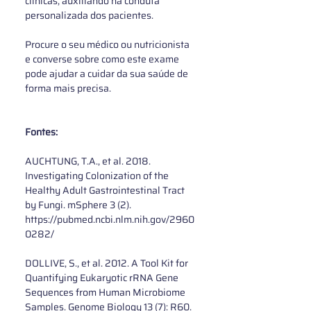
clínicas, auxiliando na conduta 
personalizada dos pacientes. 
Procure o seu médico ou nutricionista 
e converse sobre como este exame 
pode ajudar a cuidar da sua saúde de 
forma mais precisa.
Fontes: 
AUCHTUNG, T.A., et al. 2018. 
Investigating Colonization of the 
Healthy Adult Gastrointestinal Tract 
by Fungi. mSphere 3 (2). 
https://pubmed.ncbi.nlm.nih.gov/2960
0282/
DOLLIVE, S., et al. 2012. A Tool Kit for 
Quantifying Eukaryotic rRNA Gene 
Sequences from Human Microbiome 
Samples. Genome Biology 13 (7): R60. 