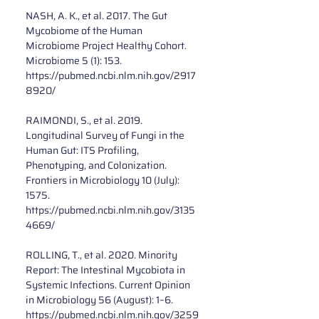
NASH, A. K., et al. 2017. The Gut 
Mycobiome of the Human 
Microbiome Project Healthy Cohort. 
Microbiome 5 (1): 153. 
https://pubmed.ncbi.nlm.nih.gov/2917
8920/
RAIMONDI, S., et al. 2019. 
Longitudinal Survey of Fungi in the 
Human Gut: ITS Profiling, 
Phenotyping, and Colonization. 
Frontiers in Microbiology 10 (July): 
1575. 
https://pubmed.ncbi.nlm.nih.gov/3135
4669/
ROLLING, T., et al. 2020. Minority 
Report: The Intestinal Mycobiota in 
Systemic Infections. Current Opinion 
in Microbiology 56 (August): 1–6. 
https://pubmed.ncbi.nlm.nih.gov/3259