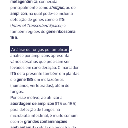
metagenômica
, conhecida 
principalmente como 
shotgun
, 
ou de 
amplicon
, na qual pode-se incluir a 
detecção de genes como o 
ITS 
(
Internal Transcribed Spacer
)
e 
também regiões do 
gene ribossomal 
18S
. 
 Análise de fungos por amplicon:
a 
análise por amplicons apresenta 
vários desafios que precisam ser 
levados em consideração. O marcador 
ITS
 está presente também em plantas 
e o 
gene 18S
 em metazoários 
(humanos, vertebrados), além de 
fungos.
Por esse motivo, ao utilizar a 
abordagem de amplicon
 (ITS ou 18S) 
para detecção de fungos na 
microbiota intestinal, é muito comum 
ocorrer 
grandes contaminações 
ambientais
 da coleta da amostra, do 