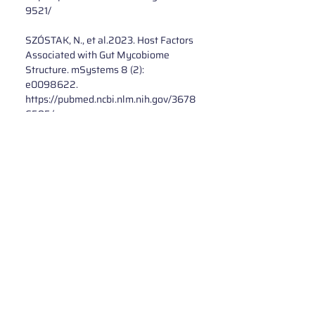
9521/
SZÓSTAK, N., et al.2023. Host Factors 
Associated with Gut Mycobiome 
Structure. mSystems 8 (2): 
e0098622.
https://pubmed.ncbi.nlm.nih.gov/3678
6595/
TANG, J., et al., 2015. Mycobiome: 
Approaches to Analysis of Intestinal 
Fungi. Journal of Immunological 
Methods 421 (June): 112–21. 
https://pubmed.ncbi.nlm.nih.gov/2589
1793/
ZHANG, F., et al. 2022. The Gut 
Mycobiome in Health, Disease, and 
Clinical Applications in Association 
with the Gut Bacterial Microbiome 
Assembly. The Lancet. Microbe 3 (12): 