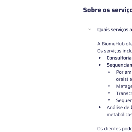
Sobre os serviç
Quais serviços 
A BiomeHub ofe
Os serviços inc
Consultoria 
Sequenciam
Por amp
orais) 
Metage
Transcr
Sequen
Análise de
 
metabólicas
Os clientes pod