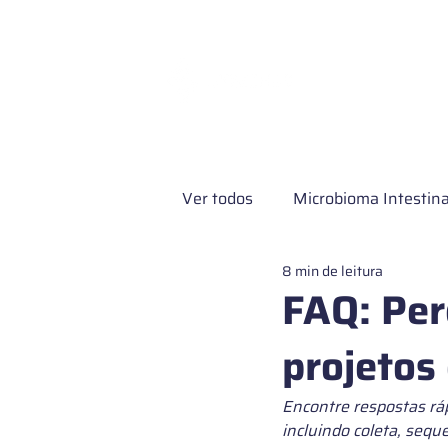
Exames e Servi
Ver todos
Microbioma Intestina
8 min de leitura
Pesquisa clínica
Microbio
FAQ: Per
projetos
Microbioma de pele
Exame
Encontre respostas rá
incluindo coleta, sequ