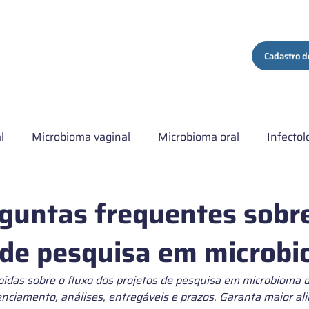
ços
Quem Somos
Conteúdo
Contato
Cadastro d
l
Microbioma vaginal
Microbioma oral
Infectol
ma hospitalar
Artigo comentado
Institucional
C
guntas frequentes sobr
 de pesquisa em microb
s de Microbiota intestinal
pidas sobre o fluxo dos projetos de pesquisa em microbioma
enciamento, análises, entregáveis e prazos. Garanta maior a