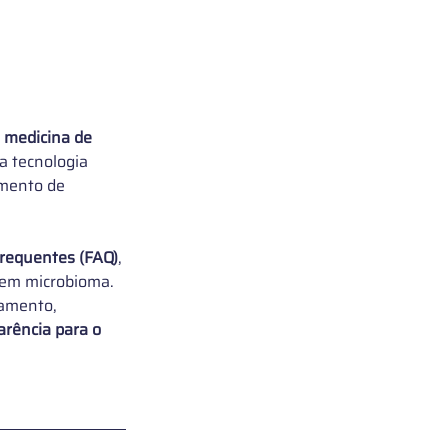
 
medicina de 
a tecnologia 
mento de 
requentes (FAQ)
, 
 em microbioma. 
samento, 
arência para o 