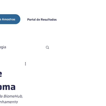
e Amostras
Portal de Resultados
ogia
ovid-19
e
ioma
 da BiomeHub, 
linhamento 