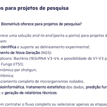
os para projetos de pesquisa
a BiomeHub oferece para projetos de pesquisa?
rece uma solução
end-to-end
(ponta a ponta) para projetos 
luem:
científica
 e suporte ao delineamento experimental;
ento de Nova Geração 
(NGS):
licons: Bactéria (16SrRNA V3–V4, e possibilidade de V1–V3 
e Fungo (ITS1);
nômica por shotgun;
itômica;
ciamento completo de microrganismos isolados.
bioinformática
, 
tratamento estatístico
 dos dados, 
predição fu
 e
 geração de relatórios técnicos
.
em contratar o fluxo completo ou selecionar apenas as etapa