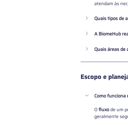
atendam às nece
Quais tipos de 
A BiomeHub rea
Quais áreas de 
Escopo e planej
Como funciona o
O 
fluxo
 de um p
geralmente segu