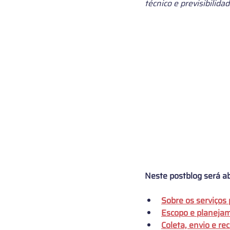
técnico e previsibilida
Neste postblog será a
Sobre os serviços 
Escopo e planejam
Coleta, envio e r