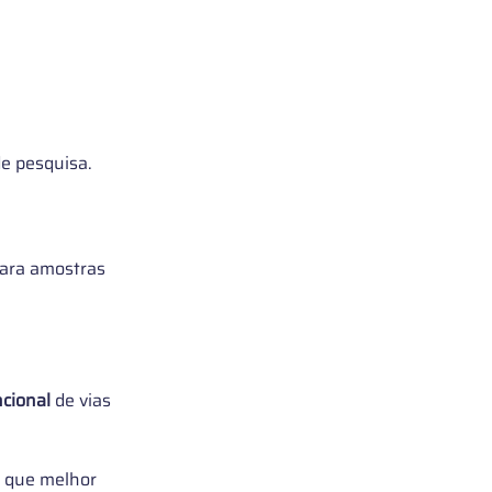
de pesquisa. 
para amostras 
ncional
 de vias 
s que melhor 