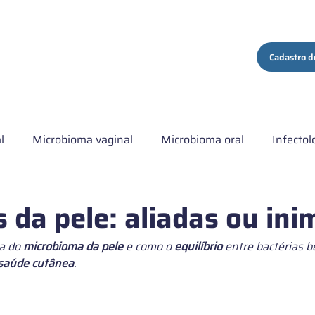
ços
Quem Somos
Conteúdo
Contato
Cadastro d
l
Microbioma vaginal
Microbioma oral
Infectol
ma hospitalar
Artigo comentado
Institucional
C
s da pele: aliadas ou ini
a do 
microbioma da pele
 e como o 
equilíbrio
 entre bactérias b
s de Microbiota intestinal
saúde cutânea
.