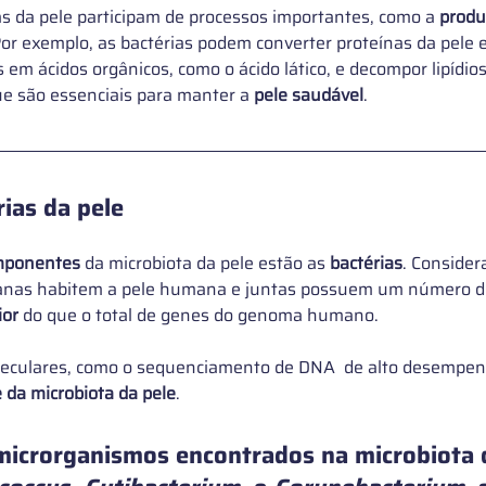
as da pele participam de processos importantes, como a 
produ
Por exemplo, as bactérias podem converter proteínas da pele
 em ácidos orgânicos, como o ácido lático, e decompor lipídio
que são essenciais para manter a 
pele saudável
.
rias da pele
omponentes
 da microbiota da pele estão as 
bactérias
. Consider
ianas habitem a pele humana e juntas possuem um número d
ior
 do que o total de genes do genoma humano. 
leculares, como o sequenciamento de DNA  de alto desempenho
 da microbiota da pele
.
 microrganismos encontrados na microbiota 