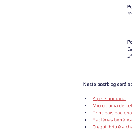
Po
Bi
Po
Ci
B
Neste postblog será a
A pele humana
Microbioma de pe
Principais bactéri
Bactérias benéfic
O equilíbrio é a c