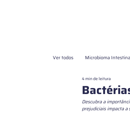
Exames e Servi
Ver todos
Microbioma Intestina
4 min de leitura
Pesquisa clínica
Microbio
Bactéria
Descubra a importânci
Microbioma de pele
Exame
prejudiciais impacta a 