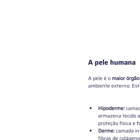
A pele humana
A pele é o 
maior órgão
ambiente externo. Est
Hipoderme:
 camad
armazena tecido a
proteção física e 
Derme:
 camada in
fibras de colágeno