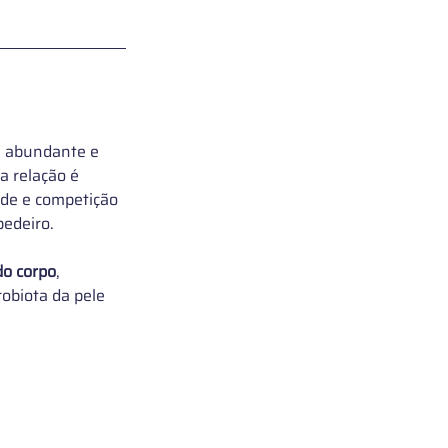
 abundante e 
ja relação é 
ade e competição 
pedeiro.
do corpo
, 
robiota da pele 