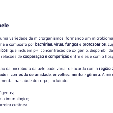
pele
 uma variedade de microrganismos, formando um microbioma
oma é composto por 
bactérias
, 
vírus
, 
fungos
 e 
protozoários
, cu
sicos
, que incluem pH, concentração de oxigênio, disponibilid
 relações de
 cooperação e competição
 entre eles e com o hos
ão da microbiota da pele pode variar de acordo com a 
região 
dade
 e 
conteúdo de umidade
, 
envelhecimento
 e 
gênero
. A mic
mental na saúde do corpo, incluindo:
ógenos;
ema imunológico;
rreira cutânea.