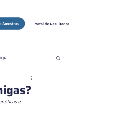
e Amostras
Portal de Resultados
ogia
ovid-19
migas?
enéficas e 