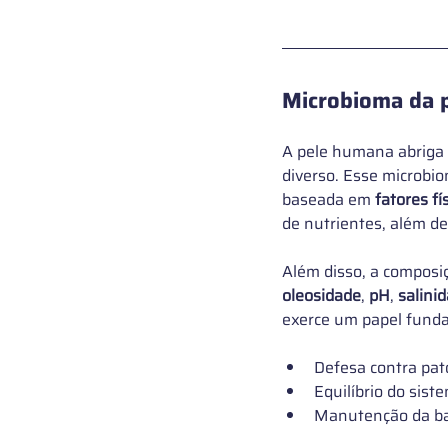
Microbioma da 
A pele humana abriga
diverso. Esse microbi
baseada em 
fatores fí
de nutrientes, além de
Além disso, a composiç
oleosidade
, 
pH
, 
salini
exerce um papel funda
Defesa contra pat
Equilíbrio do sist
Manutenção da ba