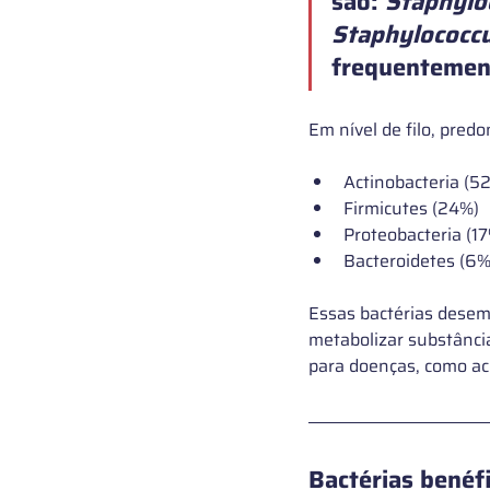
são: 
Staphylo
Staphylococcu
frequentement
Em nível de filo, pred
Actinobacteria (5
Firmicutes (24%)
Proteobacteria (1
Bacteroidetes (6%
Essas bactérias des
metabolizar substância
para doenças, como ac
Bactérias benéf