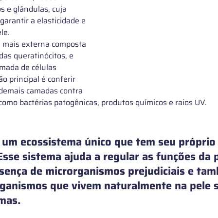
 e glândulas, cuja 
garantir a elasticidade e 
le.
 mais externa composta 
as queratinócitos, e 
amada de células 
o principal é conferir 
s demais camadas contra 
 como bactérias patogênicas, produtos químicos e raios UV.
 um 
ecossistema único
 que tem seu próprio
sse sistema ajuda a regular as funções da p
esença de microrganismos prejudiciais e tam
ganismos que vivem naturalmente na pele 
mas.