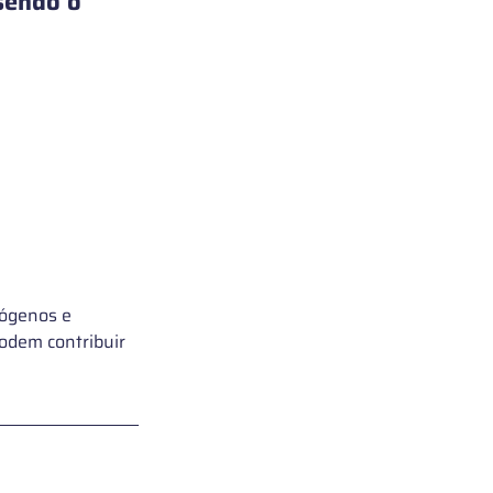
sendo o 
tógenos e 
odem contribuir 