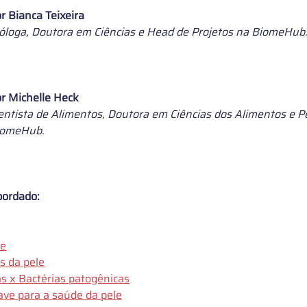
r 
Bianca Teixeira
óloga, Doutora em Ciências 
e Head de Projetos na BiomeHub
r Michelle Heck
entista de Alimentos, Doutora em Ciências dos Alimentos e P
iomeHub.
bordado:
le
as da pele
as x Bactérias patogênicas
have para a saúde da pele