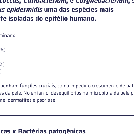
coccus
, 
Cutibacterium
, e 
Corynebacterium
, 
s epidermidis
 uma das espécies mais 
e isoladas do epitélio humano. 
ominam:
2%)
7%)
)
empenham
 funções cruciais
, como impedir o crescimento de pa
s da pele. No entanto, desequilíbrios na microbiota da pele p
ne, dermatites e psoríase.
icas x Bactérias patogênicas