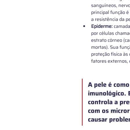
sanguíneos, nervos
principal função é 
a resistência da pe
Epiderme:
 camada
por células chamad
estrato córneo (c
mortas). Sua funçã
proteção física à
fatores externos,
A pele é como
imunológico. E
controla a pr
com os micror
causar proble