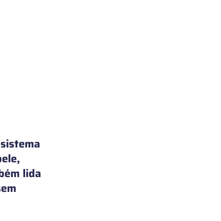
 sistema 
ele, 
bém lida 
sem 