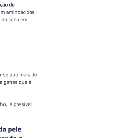
ção de 
 em aminoácidos, 
s do sebo em 
a-se que mais de 
e genes que é 
,  é possível 
da pele 