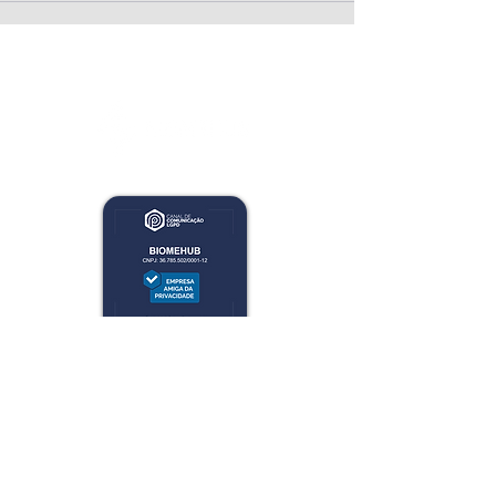
Av. Luiz Boiteux Piazza, 1302. Cachoeira do Bom
Jesus. Sapiens Parque, Florianópolis/SC.​ Brasil.
CEP
88054-700
.
(48) 99209-2926
- Atendimento ao Cliente
(48) 3012-1322
- Setor Administrativo