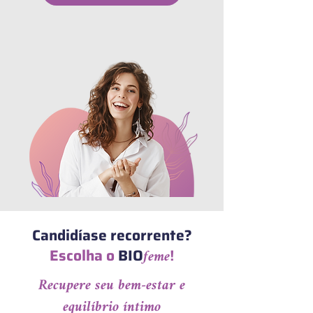
Candidíase recorrente?
Escolha o
BIO
feme
!
Recupere seu bem-estar e
equilíbrio íntimo