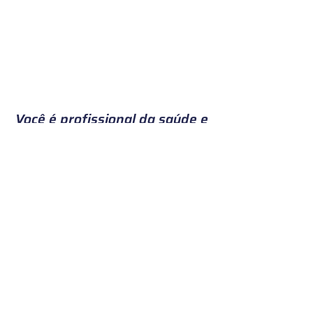
Você é profissional da saúde e
ficou interessado em avaliar a
microbiota vaginal das suas
pacientes?
Preencha o formulário e
entraremos em contato com você.
Nome
Sobrenome