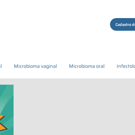
ços
Quem Somos
Conteúdo
Contato
Cadastro d
l
Microbioma vaginal
Microbioma oral
Infectol
tigo comentado
Institucional
Covid-19
Microbio
al