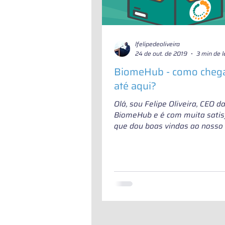
lfelipedeoliveira
24 de out. de 2019
3 min de l
BiomeHub - como che
até aqui?
Olá, sou Felipe Oliveira, CEO d
BiomeHub e é com muita satis
que dou boas vindas ao nosso 