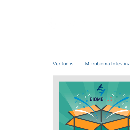
Exames e Servi
Ver todos
Microbioma Intestina
Microbioma hospitalar
Ar
Exames de Microbiota intestin