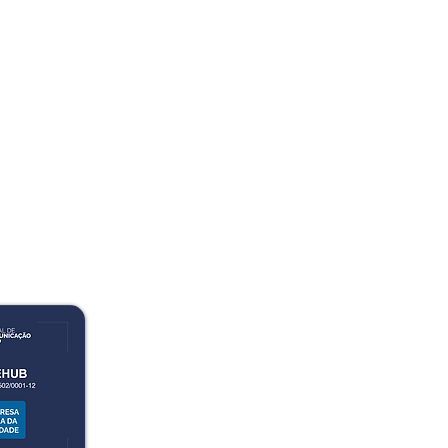
BiomeHub Pesquisa e Desenvol
CNPJ: 36.785.502/0001-12
Av. Luiz Boiteux Piazza, 1302. 
Jesus. Sapiens Parque, Florianópol
88054-700.
(48) 99209-2926
- Atendiment
(48) 3012-1322 - Setor Administ
contato@biome-hub.com
Atendimento ao cliente: 08:00 