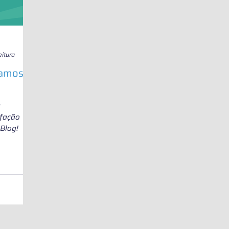
eitura
gamos
a
fação
Blog!