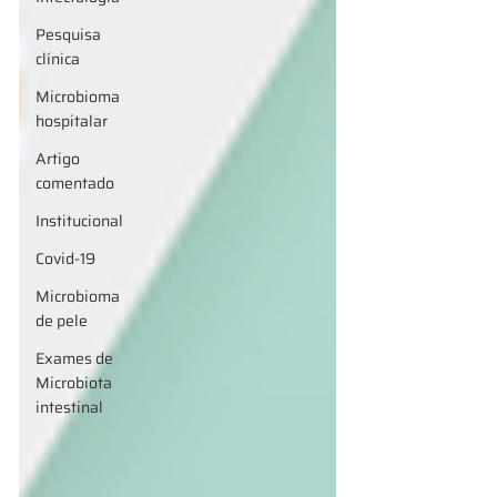
Pesquisa
clínica
Microbioma
hospitalar
Artigo
comentado
Institucional
Covid-19
Microbioma
de pele
Exames de
Microbiota
intestinal