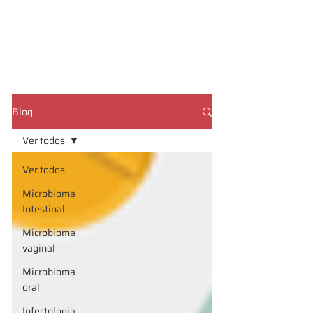
CADASTRE SUA AMOSTRA
Blog
Ver todos
Ver todos
Microbioma
Intestinal
Microbioma
vaginal
Microbioma
oral
Infectologia