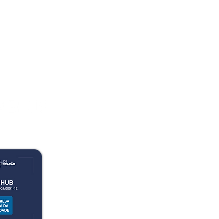
BiomeHub Pesquisa e Desenvol
CNPJ: 36.785.502/0001-12
Av. Luiz Boiteux Piazza, 1302. 
Jesus. Sapiens Parque, Florianópol
88054-700.
(48) 99209-2926
- Atendiment
(48) 3012-1322 - Setor Administ
contato@biome-hub.com
Atendimento ao cliente: 08:00 