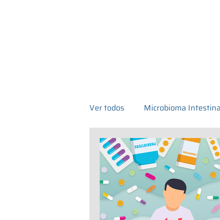
Exames e Servi
Ver todos
Microbioma Intestina
Microbioma hospitalar
Ar
Exames de Microbiota intestin