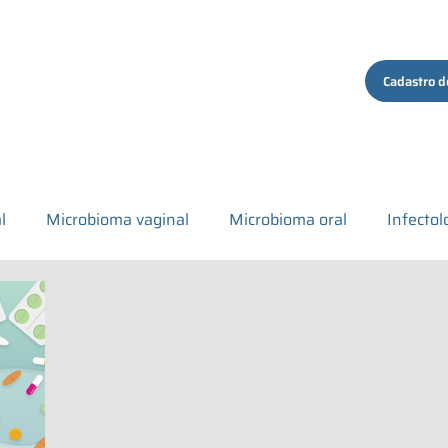
ços
Quem Somos
Conteúdo
Contato
Cadastro d
l
Microbioma vaginal
Microbioma oral
Infectol
tigo comentado
Institucional
Covid-19
Microbio
al