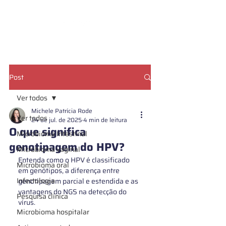
CADASTRE SUA AMOSTRA
Post
Ver todos
Michele Patrícia Rode
Ver todos
24 de jul. de 2025
4 min de leitura
O que significa
Microbioma Intestinal
genotipagem do HPV?
Microbioma vaginal
Entenda como o HPV é classificado 
Microbioma oral
em genótipos, a diferença entre 
Infectologia
genotipagem parcial e estendida e as 
vantagens do NGS na detecção do 
Pesquisa clínica
vírus.
Microbioma hospitalar