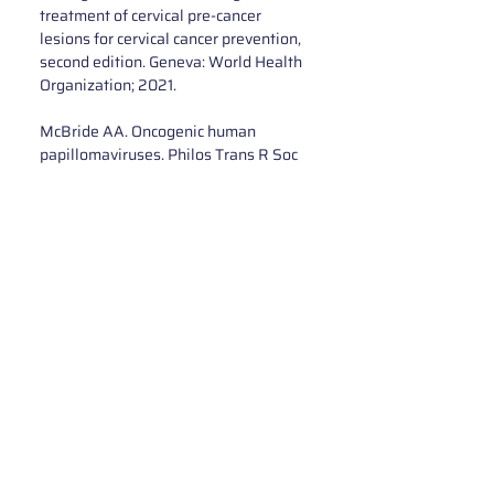
treatment of cervical pre-cancer 
lesions for cervical cancer prevention, 
second edition. Geneva: World Health 
Organization; 2021.
McBride AA. Oncogenic human 
papillomaviruses. Philos Trans R Soc 
Lond B Biol Sci. 2017 Oct 
19;372(1732):20160273.doi: 
10.1098/rstb.2016.0273.
Muñoz N, Bosch FX, de Sanjosé S, 
Herrero R, Castellsagué X, Shah KV, 
Snijders PJ, Meijer CJ; International 
Agency for Research on Cancer 
Multicenter Cervical Cancer Study 
Group. Epidemiologic classification of 
human papillomavirus types 
associated with cervical cancer. N Engl 
J Med. 2003 Feb 6;348(6):518-27. doi: 
10.1056/NEJMoa021641.