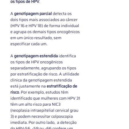
os tipos de HPV
.
A 
genotipagem parcial
 detecta os 
dois tipos mais associados ao câncer 
(HPV 16 e HPV 18) de forma individual 
e agrupa os demais tipos oncogênicos 
em um único resultado, sem 
especificar cada um.
A 
genotipagem estendida
 identifica 
os tipos de HPV oncogênicos 
separadamente, agrupando os tipos 
por estratificação de risco. A utilidade 
clínica da genotipagem estendida 
está justamente na 
estratificação de 
risco
. Por exemplo, estudos têm 
identificado que mulheres com HPV 31 
têm um alto risco para NIC3 
(neoplasia intraepitelial cervical grau 
3) e podem necessitar colposcopia 
imediata. Por outro lado,  a detecção 
do HPV-56, -59 ou -66 confere um 