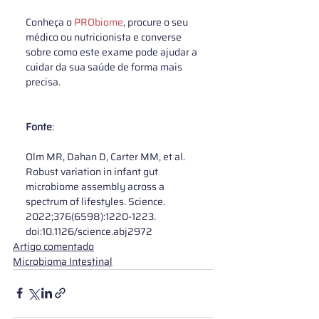
Conheça o 
PRObiome
, procure o seu 
médico ou nutricionista e converse 
sobre como este exame pode ajudar a 
cuidar da sua saúde de forma mais 
precisa.
Fonte
: 
Olm MR, Dahan D, Carter MM, et al. 
Robust variation in infant gut 
microbiome assembly across a 
spectrum of lifestyles. Science. 
2022;376(6598):1220-1223. 
doi:10.1126/science.abj2972
Artigo comentado
Microbioma Intestinal