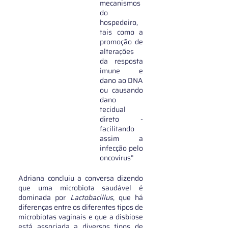
mecanismos 
do 
hospedeiro, 
tais como a 
promoção de 
alterações 
da resposta 
imune e 
dano ao DNA 
ou causando 
dano 
tecidual 
direto - 
facilitando 
assim a 
infecção pelo 
oncovírus”
Adriana concluiu a conversa dizendo 
que uma microbiota saudável é 
dominada por 
Lactobacillus
, que há 
diferenças entre os diferentes tipos de 
microbiotas vaginais e que a disbiose 
está associada a diversos tipos de 