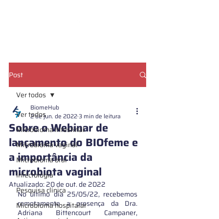
CADASTRE SUA AMOSTRA
Post
Ver todos
BiomeHub
Ver todos
2 de jun. de 2022
3 min de leitura
Sobre o Webinar de
Microbioma Intestinal
lançamento do BIOfeme e
Microbioma vaginal
a importância da
Microbioma oral
microbiota vaginal
Infectologia
Atualizado:
20 de out. de 2022
Pesquisa clínica
No último dia 25/05/22, recebemos 
remotamente a presença da Dra. 
Microbioma hospitalar
Adriana Bittencourt Campaner, 