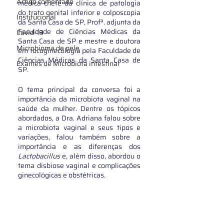
Artigo comentado
médica chefe da clínica de patologia 
do trato genital inferior e colposcopia 
Institucional
da Santa Casa de SP, Profª. adjunta da 
Faculdade de Ciências Médicas da 
Covid-19
Santa Casa de SP e mestre e doutora 
Microbioma de pele
em tocoginecologia pela Faculdade de 
Ciências Médicas da Santa Casa de 
Exames de Microbiota intestinal
SP.
O tema principal da conversa foi a 
importância da microbiota vaginal na 
saúde da mulher. Dentre os tópicos 
abordados, a Dra. Adriana falou sobre 
a microbiota vaginal e seus tipos e 
variações, falou também sobre a 
importância e as diferenças dos 
Lactobacillus
 e, além disso, abordou o 
tema disbiose vaginal e complicações 
ginecológicas e obstétricas.